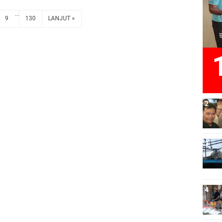
...
9
130
LANJUT »