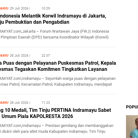
MAYU
29 Juli 2026
10.29
ndonesia Melantik Korwil Indramayu di Jakarta,
ju Pembuktian dan Pengabdian
RAKYAT.com,Jakarta – Forum Wartawan Jaya (FWJ) Indonesia
Pimpinan Daerah (DPD) bersama Koordinator Wilayah (Korwil)
en In...
MAYU
28 Juli 2026
22.07
 Puas dengan Pelayanan Puskesmas Patrol, Kepala
esmas Tegaskan Komitmen Tingkatkan Layanan
RAKYAT.com,Indramayu – Sejumlah warga puas dengan pelayanan
mas Patrol, Kecamatan Patrol, Kabupaten Indramayu, mendapat
s...
MAYU
28 Juli 2026
11.23
POPU
g 10 Medali, Tim Tinju PERTINA Indramayu Sabet
a Umum Piala KAPOLRESTA 2026
RAKYAT.com,Indramayu – Prestasi gemilang dan membanggakan
 diukir oleh para atlet muda Kabupaten Indramayu. Tim Tinju
PE...