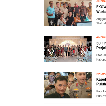
#INDRA
FKOWI
Wart
Anggot
Status
Organi
#INDRA
30 Fi
Perja
Status
Kabupa
melalu.
#INDRA
Kapol
Puluh
Kapolre
Para W
Status