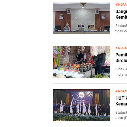
#INDRA
Bangu
Kemi
Status
tidak d
sekto...
#INDRA
Pemil
Direl
Sidak 
Indram
kawasan
#INDRA
HUT k
Kena
Statu
Jaya (
dengan