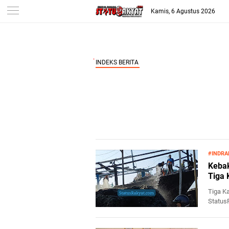
-->
Kamis, 6 Agustus 2026
#INDRA
Kebak
Tiga 
Tiga K
Status
pengisi