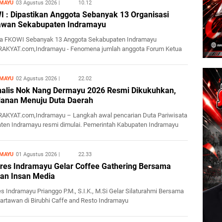
MAYU
03 Agustus 2026
10.12
 : Dipastikan Anggota Sebanyak 13 Organisasi
awan Sekabupaten Indramayu
a FKOWI Sebanyak 13 Anggota Sekabupaten Indramayu
RAKYAT.com,Indramayu - Fenomena jumlah anggota Forum Ketua
sasi Wartawan...
MAYU
02 Agustus 2026
22.02
nalis Nok Nang Dermayu 2026 Resmi Dikukuhkan,
lanan Menuju Duta Daerah
RAKYAT.com,Indramayu – Langkah awal pencarian Duta Pariwisata
ten Indramayu resmi dimulai. Pemerintah Kabupaten Indramayu
..
MAYU
01 Agustus 2026
22.33
res Indramayu Gelar Coffee Gathering Bersama
an Insan Media
s Indramayu Prianggo P.M., S.I.K., M.Si Gelar Silaturahmi Bersama
artawan di Birubhi Caffe and Resto Indramayu
RAKYAT.com...