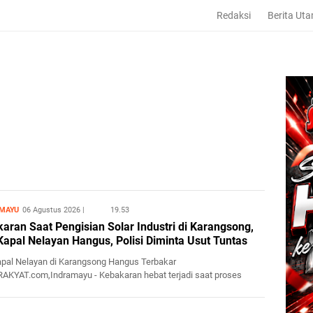
Redaksi
Berita Ut
MAYU
06 Agustus 2026
19.53
aran Saat Pengisian Solar Industri di Karangsong,
Kapal Nelayan Hangus, Polisi Diminta Usut Tuntas
apal Nelayan di Karangsong Hangus Terbakar
RAKYAT.com,Indramayu - Kebakaran hebat terjadi saat proses
an bahan bakar min...