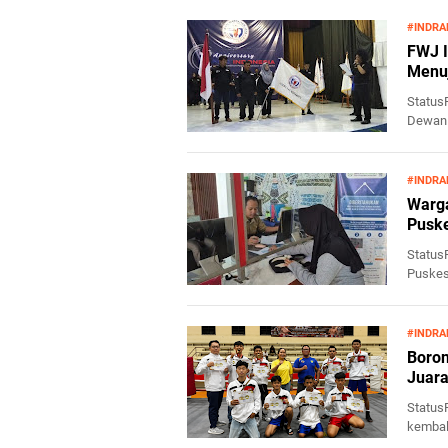
#INDRA
FWJ I
Menu
Status
Dewan 
Kabupat
#INDRA
Warga
Pusk
Status
Puskes
apresia
#INDRA
Boron
Juar
Status
kembali
Amatir 