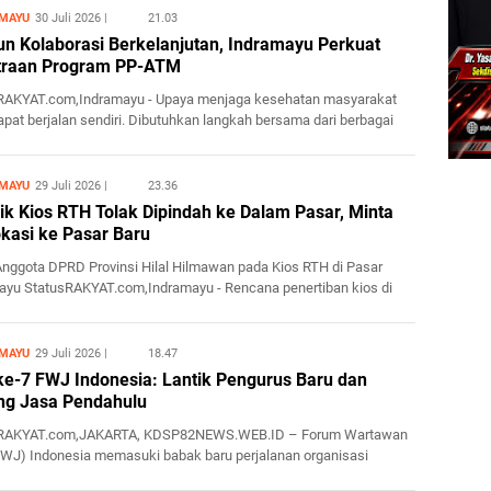
MAYU
30 Juli 2026
21.03
n Kolaborasi Berkelanjutan, Indramayu Perkuat
traan Program PP-ATM
RAKYAT.com,Indramayu - Upaya menjaga kesehatan masyarakat
apat berjalan sendiri. Dibutuhkan langkah bersama dari berbagai
MAYU
29 Juli 2026
23.36
ik Kios RTH Tolak Dipindah ke Dalam Pasar, Minta
okasi ke Pasar Baru
Anggota DPRD Provinsi Hilal Hilmawan pada Kios RTH di Pasar
ayu StatusRAKYAT.com,Indramayu - Rencana penertiban kios di
 ...
MAYU
29 Juli 2026
18.47
e-7 FWJ Indonesia: Lantik Pengurus Baru dan
ng Jasa Pendahulu
sRAKYAT.com,JAKARTA, KDSP82NEWS.WEB.ID – Forum Wartawan
FWJ) Indonesia memasuki babak baru perjalanan organisasi
 semangat ...